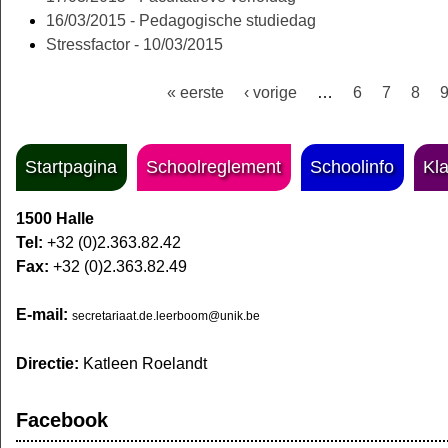
16/03/2015 - Pedagogische studiedag
Stressfactor - 10/03/2015
« eerste
‹ vorige
…
6
7
8
Pagina's
Startpagina
Schoolreglement
Schoolinfo
Kl
1500 Halle
Tel:
+32 (0)2.363.82.42
Fax:
+32 (0)2.363.82.49
E-mail:
secretariaat.de.leerboom@unik.be
Directie:
Katleen Roelandt
Facebook