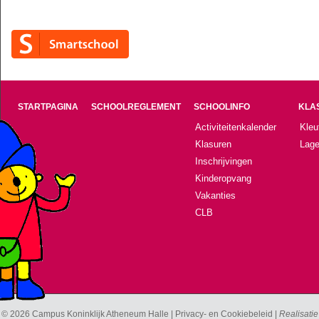
STARTPAGINA
SCHOOLREGLEMENT
SCHOOLINFO
KLA
Activiteitenkalender
Kleu
Klasuren
Lage
Inschrijvingen
Kinderopvang
Vakanties
CLB
© 2026 Campus Koninklijk Atheneum Halle |
Privacy- en Cookiebeleid
|
Realisatie