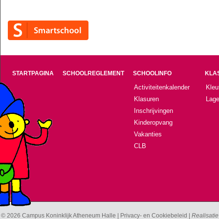
STARTPAGINA
SCHOOLREGLEMENT
SCHOOLINFO
KLA
Activiteitenkalender
Kleu
Klasuren
Lage
Inschrijvingen
Kinderopvang
Vakanties
CLB
© 2026 Campus Koninklijk Atheneum Halle |
Privacy- en Cookiebeleid
|
Realisatie