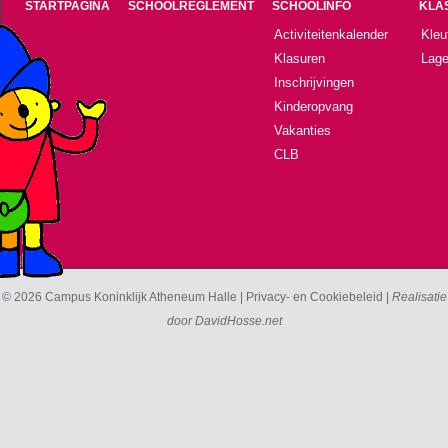
STARTPAGINA
SCHOOLREGLEMENT
SCHOOLINFO
KLA
Activiteitenkalender
Kleu
Klasuren
Lage
Inschrijvingen
Kinderopvang
Vakanties
CLB
© 2026 Campus Koninklijk Atheneum Halle |
Privacy- en Cookiebeleid
|
Realisatie
door
DavidHosse.net