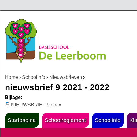
Jump to navigation
Home
›
Schoolinfo
›
Nieuwsbrieven
›
U bent hier
nieuwsbrief 9 2021 - 2022
Bijlage:
NIEUWSBRIEF 9.docx
Startpagina
Schoolreglement
Schoolinfo
Kl