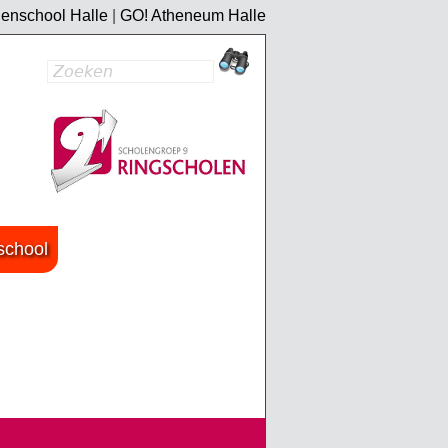
enschool Halle
|
GO! Atheneum Halle
Zoeken
Zoekveld
chool