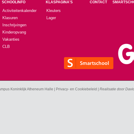
SCHOOLINFO
KLASPAGINA'S
CONTACT
SMARTSCH
Activiteitenkalender
Kleuters
Klasuren
Lager
Inschrijvingen
Kinderopvang
Vakanties
CLB
mpus Koninklijk Atheneum Halle |
Privacy- en Cookiebeleid
|
Realisatie door
Davi