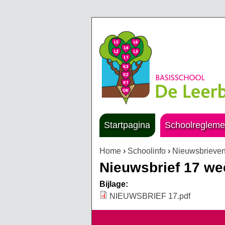
Startpagina
Schoolregleme
Home
›
Schoolinfo
›
Nieuwsbrieve
U bent hier
Nieuwsbrief 17 wee
Bijlage:
NIEUWSBRIEF 17.pdf