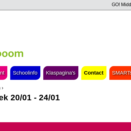
GO! Midd
Jump to navigation
nt
Schoolinfo
Klaspagina's
Contact
SMARTs
n
›
k 20/01 - 24/01