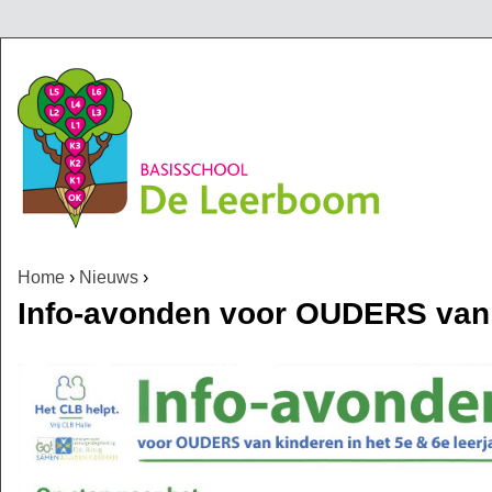
Jump to navigation
Home
›
Nieuws
›
U bent hier
Info-avonden voor OUDERS van k