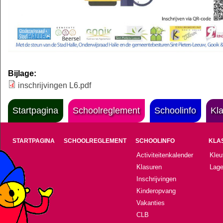
Bijlage:
inschrijvingen L6.pdf
Startpagina
Schoolreglement
Schoolinfo
Kl
STARTPAGINA
SCHOOLREGLEMENT
SCHOOLINFO
KLA
Activiteitenkalender
Kleu
Klasuren
Lage
Inschrijvingen
Kinderopvang
Vakanties
CLB